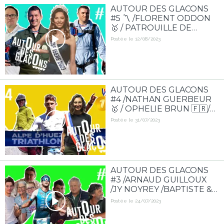
AUTOUR DES GLACONS
#5 〽️ /FLORENT ODDON
🥇 / PATROUILLE DE
FRANCE 🇫🇷/ RAPHAÊL/
Postée le 12/08/2023
MISS ISèRE 2023 👸
AUTOUR DES GLACONS
#4 /NATHAN GUERBEUR
🥇 / OPHELIE BRUN 🇫🇷/
ROMANE SIBILLE
Postée le 31/07/2023
AUTOUR DES GLACONS
#3 /ARNAUD GUILLOUX
/JY NOYREY /BAPTISTE &
CYRILLE/ CATHERINE &
Postée le 24/07/2023
JM/ JACK BORY/