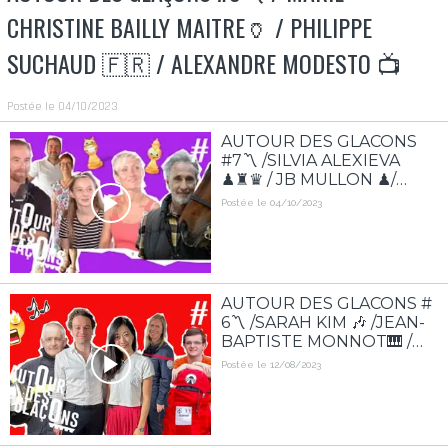
CHRISTINE BAILLY MAITRE🏺 / PHILIPPE
SUCHAUD 🇫🇷 / ALEXANDRE MODESTO 📺
Postée le 04/10/2023
AUTOUR DES GLACONS
#7〽️ /SILVIA ALEXIEVA
♟♜♛ / JB MULLON ♟/
THIERRY LHERMITTE🐴/
Postée le 04/10/2023
LENA, MARIE & XAVIER
AUTOUR DES GLACONS #
6〽️ /SARAH KIM 🎶 /JEAN-
BAPTISTE MONNOT🎹 /
POMPIERS HUEZ🔥
Postée le 12/08/2023
/GABRIEL PEKIN XPRESS