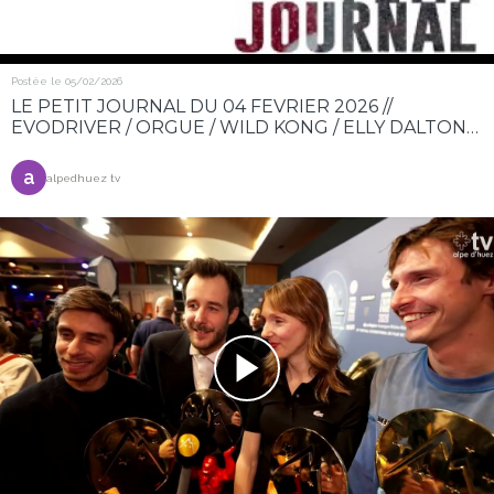
Postée le 05/02/2026
LE PETIT JOURNAL DU 04 FEVRIER 2026 //
EVODRIVER / ORGUE / WILD KONG / ELLY DALTON
RICHARD
a
alpedhuez tv