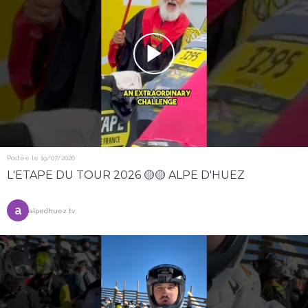
Postée le 19/07/2026
L'ETAPE DU TOUR 2026 🟡🟡 ALPE D'HUEZ
a
alpedhuez tv