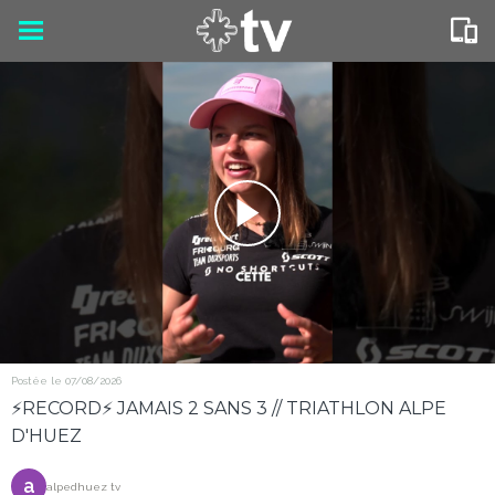
Postée le 07/08/2026
⚡️RECORD⚡️ JAMAIS 2 SANS 3 // TRIATHLON ALPE
D'HUEZ
a
alpedhuez tv