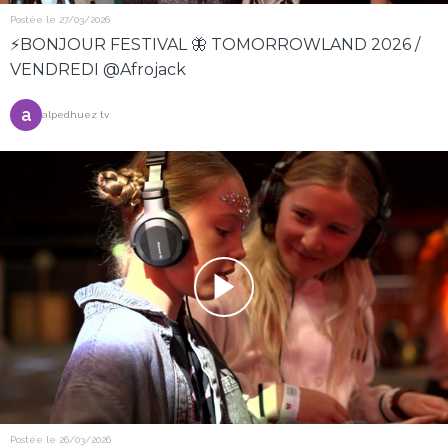
Postée le 27/03/2026
⚡️BONJOUR FESTIVAL 🦋 TOMORROWLAND 2026 /
VENDREDI @Afrojack
a
alpedhuez tv
Postée le 26/03/2026