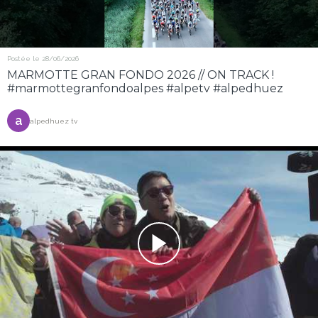
Postée le 28/06/2026
MARMOTTE GRAN FONDO 2026 // ON TRACK !
#marmottegranfondoalpes #alpetv #alpedhuez
a
alpedhuez tv