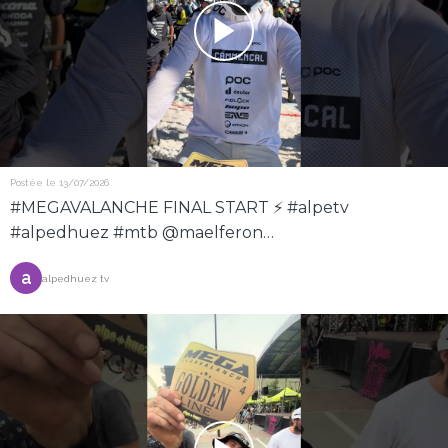
Postée le 13/07/2026
#MEGAVALANCHE FINAL START ⚡️ #alpetv
#alpedhuez #mtb @maelferon
@MEGAVALANCHEofficial
a
alpedhuez tv