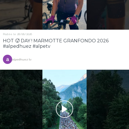
Postée le 28/06/2026
HOT 🥵 DAY ! MARMOTTE GRANFONDO 2026
#alpedhuez #alpetv
a
alpedhuez tv