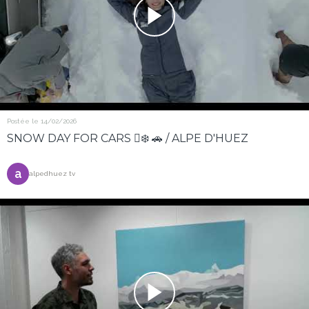
Postée le 14/02/2026
SNOW DAY FOR CARS 🪏❄️ 🚗 / ALPE D'HUEZ
a
alpedhuez tv