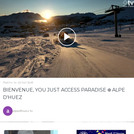
Postée le 22/02/2026
BIENVENUE, YOU JUST ACCESS PARADISE ❄️ ALPE
D'HUEZ
a
alpedhuez tv