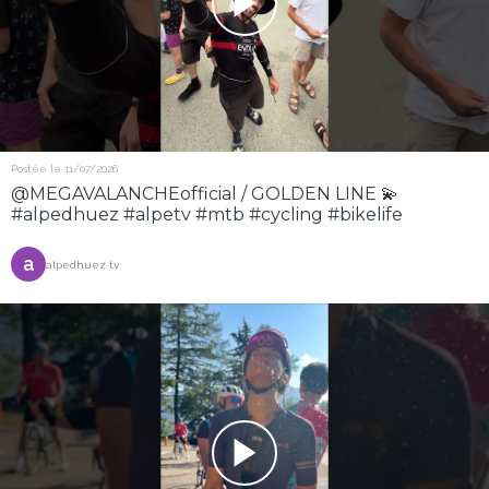
Postée le 11/07/2026
@MEGAVALANCHEofficial / GOLDEN LINE 💫
#alpedhuez #alpetv #mtb #cycling #bikelife
a
alpedhuez tv