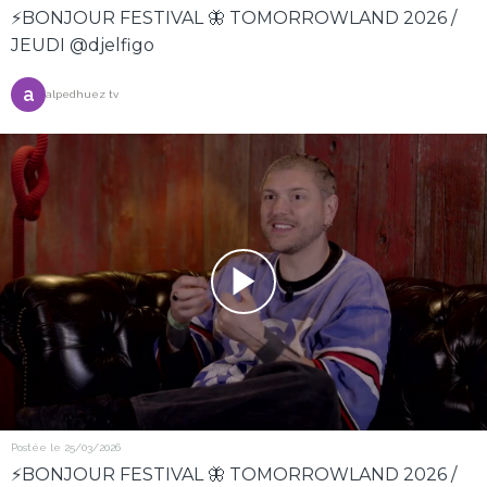
⚡️BONJOUR FESTIVAL 🦋 TOMORROWLAND 2026 /
JEUDI @djelfigo
a
alpedhuez tv
Postée le 25/03/2026
⚡️BONJOUR FESTIVAL 🦋 TOMORROWLAND 2026 /