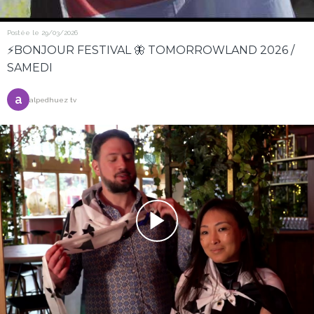
Postée le 29/03/2026
⚡️BONJOUR FESTIVAL 🦋 TOMORROWLAND 2026 /
SAMEDI
a
alpedhuez tv