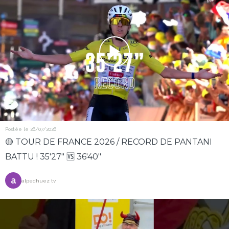
Postée le 26/07/2026
🟡 TOUR DE FRANCE 2026 / RECORD DE PANTANI
BATTU ! 35'27" 🆚 36'40"
a
alpedhuez tv