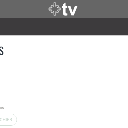
S
éos
CHIER