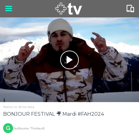
Postée le 16/01/2024
BONJOUR FESTIVAL 🎥 Mardi #FAH2024
G
Guillaume Thebault